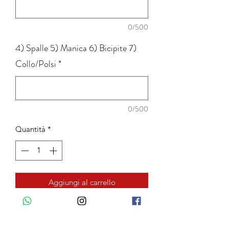
0/500
4) Spalle 5) Manica 6) Bicipite 7)
Collo/Polsi
*
0/500
Quantità
*
Aggiungi al carrello
COLLO CLASSICO: Collo rigido con
stecche interne: alto 4cm, punte 7 cm.