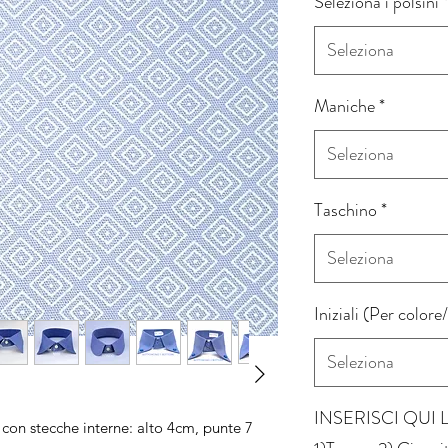
Seleziona i polsini
Seleziona
Maniche
*
Seleziona
Taschino
*
Seleziona
Iniziali (Per colore
Seleziona
INSERISCI QUI 
n stecche interne: alto 4cm, punte 7