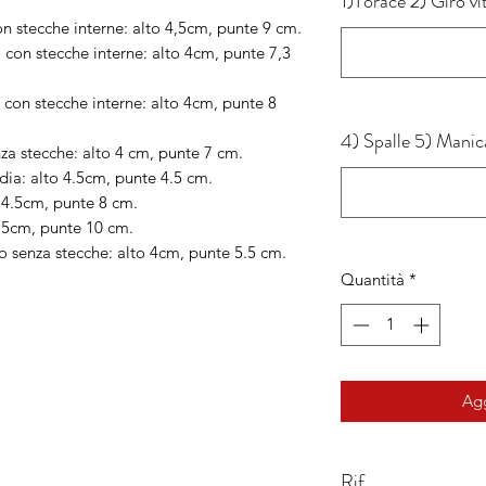
1)Torace 2) Giro vi
 stecche interne: alto 4,5cm, punte 9 cm.
n stecche interne: alto 4cm, punte 7,3
n stecche interne: alto 4cm, punte 8
4) Spalle 5) Manica
 stecche: alto 4 cm, punte 7 cm.
: alto 4.5cm, punte 4.5 cm.
5cm, punte 8 cm.
cm, punte 10 cm.
nza stecche: alto 4cm, punte 5.5 cm.
Quantità
*
Agg
Rif.