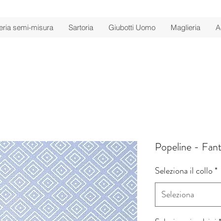
ria semi-misura
Sartoria
Giubotti Uomo
Maglieria
A
Popeline - Fan
Seleziona il collo
*
Seleziona