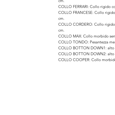
cm.
COLLO FERRARI: Collo rigido con
COLLO FRANCESE: Collo rigido co
cm.
COLLO CORDERO: Collo rigido co
cm.
COLLO MAX: Collo morbido senza
COLLO TONDO: Pesantezza media
COLLO BOTTON DOWN1: alto 4.
COLLO BOTTON DOWN2: alto 5
COLLO COOPER: Collo morbido se