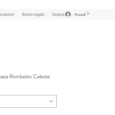
ccessori
Buono regalo
Scarpe
Accedi
tasia Rombetto Celeste