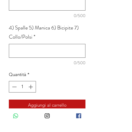
0/500
4) Spalle 5) Manica 6) Bicipite 7)
Collo/Polsi
*
0/500
Quantità
*
Aggiungi al carrello
COLLO CLASSICO: Collo rigido con
stecche interne: alto 4cm, punte 7 cm.