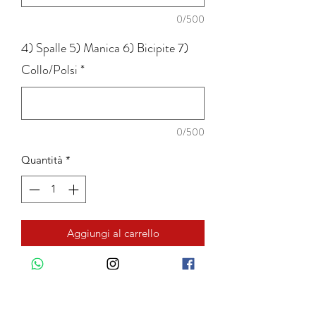
0/500
4) Spalle 5) Manica 6) Bicipite 7)
Collo/Polsi
*
0/500
Quantità
*
Aggiungi al carrello
COLLO CLASSICO: Collo rigido con
stecche interne: alto 4cm, punte 7 cm.
COLLO FERRARI: Collo rigido con