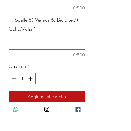
0/500
4) Spalle 5) Manica 6) Bicipite 7)
Collo/Polsi
*
0/500
Quantità
*
Aggiungi al carrello
COLLO CLASSICO: Collo rigido con
stecche interne: alto 4cm, punte 7 cm.
COLLO FERRARI: Collo rigido con