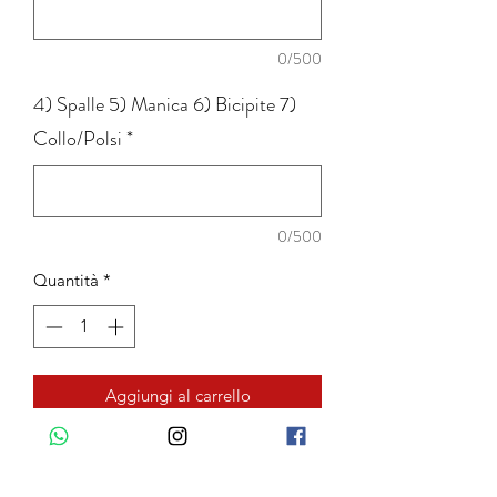
0/500
4) Spalle 5) Manica 6) Bicipite 7)
Collo/Polsi
*
0/500
Quantità
*
Aggiungi al carrello
COLLO CLASSICO: Collo rigido con
stecche interne: alto 4cm, punte 7 cm.