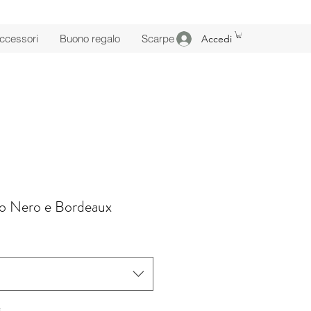
ccessori
Buono regalo
Scarpe
Accedi
o Nero e Bordeaux