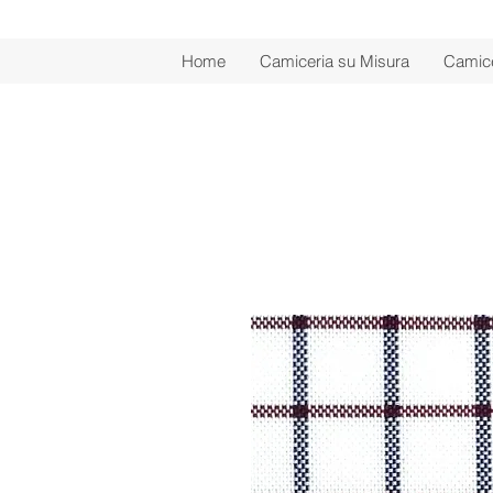
Home
Camiceria su Misura
Camice