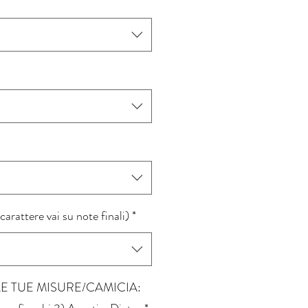
*
/carattere vai su note finali)
*
LE TUE MISURE/CAMICIA: