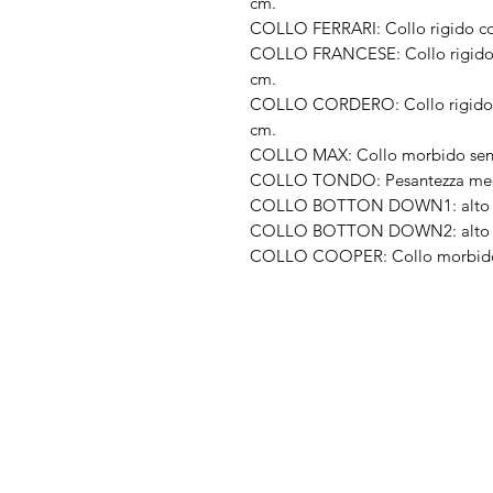
cm.
COLLO FERRARI: Collo rigido con
COLLO FRANCESE: Collo rigido co
cm.
COLLO CORDERO: Collo rigido co
cm.
COLLO MAX: Collo morbido senza
COLLO TONDO: Pesantezza media
COLLO BOTTON DOWN1: alto 4.
COLLO BOTTON DOWN2: alto 5
COLLO COOPER: Collo morbido se