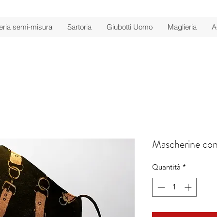
ria semi-misura
Sartoria
Giubotti Uomo
Maglieria
A
Mascherine con
Quantità
*