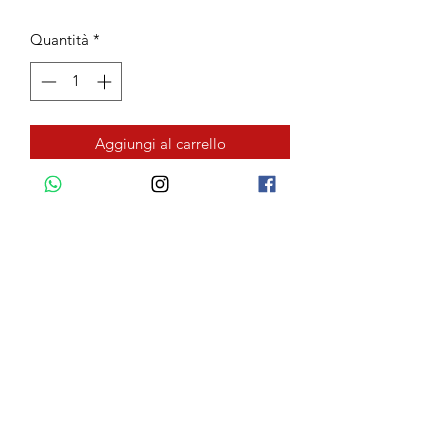
Quantità
*
Aggiungi al carrello
Quick Links
Privacy Policy