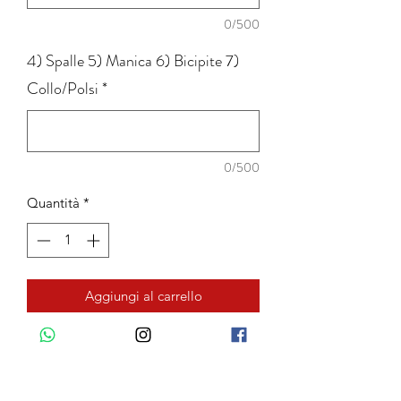
0/500
4) Spalle 5) Manica 6) Bicipite 7)
Collo/Polsi
*
0/500
Quantità
*
Aggiungi al carrello
COLLO CLASSICO: Collo rigido con
stecche interne: alto 4cm, punte 7 cm.
COLLO FERRARI: Collo rigido con