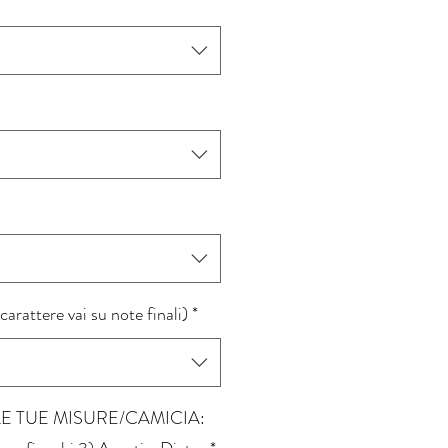
*
/carattere vai su note finali)
*
LE TUE MISURE/CAMICIA: