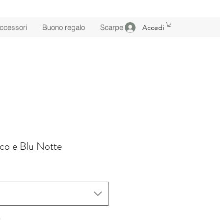
ccessori
Buono regalo
Scarpe
Accedi
nco e Blu Notte