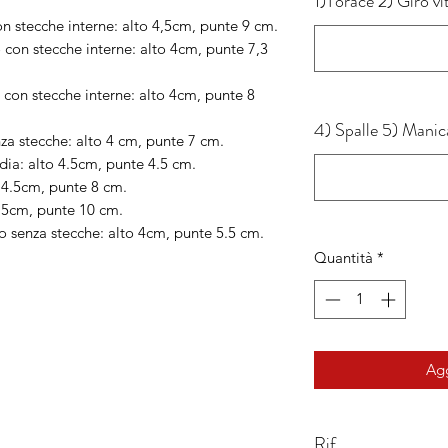
1)Torace 2) Giro vi
 stecche interne: alto 4,5cm, punte 9 cm.
n stecche interne: alto 4cm, punte 7,3
n stecche interne: alto 4cm, punte 8
4) Spalle 5) Manica
 stecche: alto 4 cm, punte 7 cm.
: alto 4.5cm, punte 4.5 cm.
5cm, punte 8 cm.
cm, punte 10 cm.
nza stecche: alto 4cm, punte 5.5 cm.
Quantità
*
Agg
Rif.