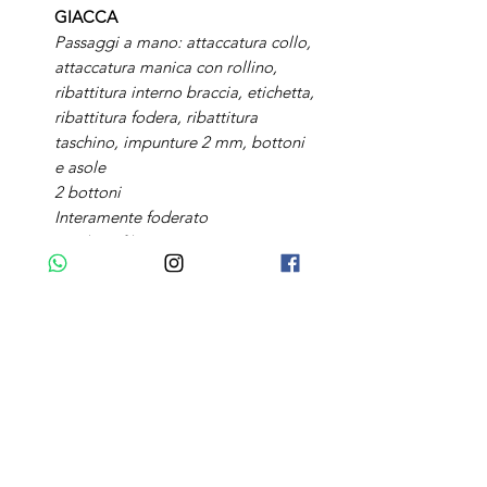
GIACCA
Passaggi a mano: attaccatura collo,
attaccatura manica con rollino,
ribattitura interno braccia, etichetta,
ribattitura fodera, ribattitura
taschino, impunture 2 mm, bottoni
e asole
2 bottoni
Interamente foderato
Tasche a filo
Taschino a barchetta
2 spacchi laterali
Rever classico 9,0 cm
Vestibilita’ regolare
PANTALONE
Tasche america front
Senza pinces
2 tasche a filo retro